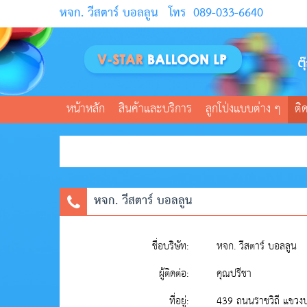
หจก. วีสตาร์ บอลลูน
โทร
089-033-6640
หน้าหลัก
สินค้าและบริการ
ลูกโป่งแบบต่าง ๆ
ติ
หจก. วีสตาร์ บอลลูน
ชื่อบริษัท:
หจก. วีสตาร์ บอลลูน
ผู้ติดต่อ:
คุณปรีชา
ที่อยู่:
439 ถนนราชวิถี แขวง