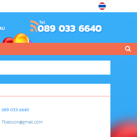
089-033-6640
7balloon@gmail.com